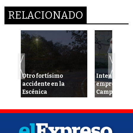
RELACIONADO
Otro fortísimo
Intentan eje
 en
accidente en la
empresario 
ras!
Escénica
Campeche