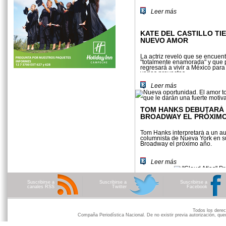
Leer más
KATE DEL CASTILLO TI
NUEVO AMOR
La actriz reveló que se encuen
"totalmente enamorada" y que 
regresará a vivir a México para 
varios proyectos
Leer más
TOM HANKS DEBUTARÁ
BROADWAY EL PRÓXIM
Tom Hanks interpretará a un a
columnista de Nueva York en s
Broadway el próximo año.
Leer más
Suscribirse a
Suscribirse a
Suscribirse a
canales RSS
Twitter
Facebook
Todos los der
Compaña Periodística Nacional. De no existir previa autorización, qued