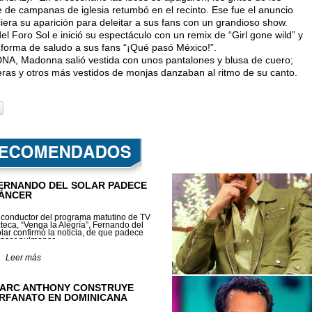
ue de campanas de iglesia retumbó en el recinto. Ese fue el anuncio
iera su aparición para deleitar a sus fans con un grandioso show.
el Foro Sol e inició su espectáculo con un remix de “Girl gone wild” y
mo forma de saludo a sus fans “¡Qué pasó México!”.
DNA, Madonna salió vestida con unos pantalones y blusa de cuero;
ayeras y otros más vestidos de monjas danzaban al ritmo de su canto.
ERNANDO DEL SOLAR PADECE
ÁNCER
 conductor del programa matutino de TV
teca, “Venga la Alegría”, Fernando del
lar confirmó la noticia, de que padece
ncer pulmonar.
Leer más
ARC ANTHONY CONSTRUYE
RFANATO EN DOMINICANA