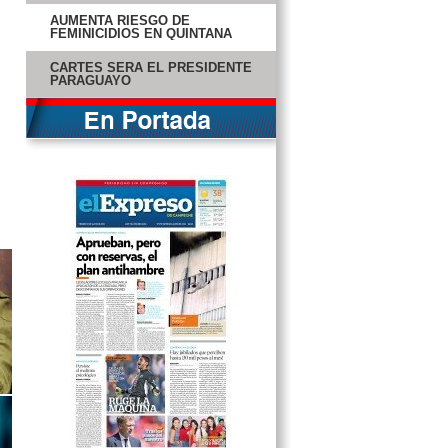
AUMENTA RIESGO DE
FEMINICIDIOS EN QUINTANA
ROO
CARTES SERÁ EL PRESIDENTE
PARAGUAYO
CAE ACTIVIDAD INDUSTRIAL A
SU PEOR NIVEL EN 3 AÑOS
PERMANECE INCONSCIENTE
CHOFER DE PIPA
HOMBRE DE OHIO ERA UN
“MONSTRUO”
CHELA Y CELIA, LEJOS DEL
ROCK AND ROLL
EL PAPA FRANCISCO RECIBE AL
PAPA COPTO
RED BULL Y FERRARI LIDERAN
ENTRENAMIENTOS
FINANZAS, POPULISMO O
¿CÓMO?
CAPELLO: FERGUSON SE