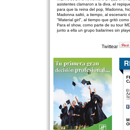
asistentes clamaron a la diva, el repiq
para que la reina del pop, Madonna, hic
Madonna saltó, a tiempo, al escenario d
“Material girl”, al tiempo que gritó co
Para el show, como parte de su tour M
junto a ella un grupo bailarines sin pl
Twittear
F
C
El
Az
So
cá
M
O