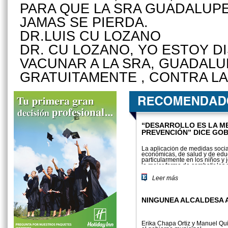
PARA QUE LA SRA GUADALUP
JAMAS SE PIERDA.
DR.LUIS CU LOZANO
DR. CU LOZANO, YO ESTOY D
VACUNAR A LA SRA, GUADAL
GRATUITAMENTE , CONTRA LA
“DESARROLLO ES LA M
PREVENCIÓN” DICE GO
La aplicación de medidas socia
económicas, de salud y de edu
particularmente en los niños y 
la mejor forma de combatir los
la delincuencia y prevención del
Leer más
NINGUNEA ALCALDESA A
Erika Chapa Ortiz y Manuel Qu