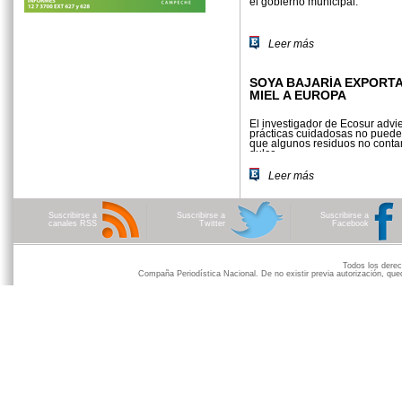
el gobierno municipal.
Leer más
SOYA BAJARÍA EXPORT
MIEL A EUROPA
El investigador de Ecosur advi
prácticas cuidadosas no puede
que algunos residuos no conta
dulce.
Leer más
Suscribirse a
Suscribirse a
Suscribirse a
canales RSS
Twitter
Facebook
Todos los der
Compaña Periodística Nacional. De no existir previa autorización, qued