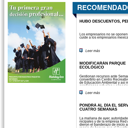
HUBO DESCUENTOS, PER
Los empresarios no se opo­nen 
cuide a los empresarios mexi
Leer más
MODIFICARÁN PARQUE
ECOLÓGICO
Gestionan recursos ante Sema
convertirlo en Centro Recreativ
de Educación Ambiental y así m
condiciones actuales y espaci
habitabilidad de las especies 
resguardo...
Leer más
PONDRÁ AL DÍA EL SERV
CUATRO SEMANAS
La mañana de ayer, autoridad
nicipales y de la empresa Red 
dieron el banderazo de ini­cio a
recoja de basura que el Ayunt