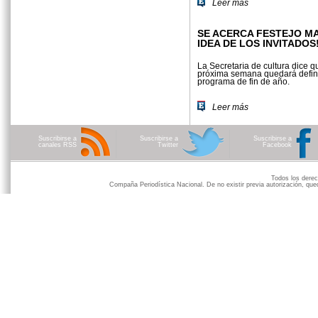
Leer más
SE ACERCA FESTEJO MA
IDEA DE LOS INVITADOS
La Secretaría de cultura dice q
próxima semana quedará defin
programa de fin de año.
Leer más
Suscribirse a
Suscribirse a
Suscribirse a
canales RSS
Twitter
Facebook
Todos los der
Compaña Periodística Nacional. De no existir previa autorización, qued