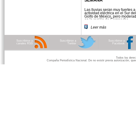
SEMANA
Las lluvias serán muy fuertes a
actividad eléctrica en el Sur del 
Golfo de México, pero moderad
en la región de Campeche.
Leer más
Suscribirse a
Suscribirse a
Suscribirse a
canales RSS
Twitter
Facebook
Todos los der
Compaña Periodística Nacional. De no existir previa autorización, qued