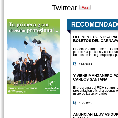
Twittear
DEFINEN LOGÍSTICA PA
BOLETOS DEL CARNAV
El Comité Ciudadano del Carna
conocer la logística y costo qu
boletos en las coronaciones, q
realizarán en el Foro Ah Kim P
van desde los cien hasta los 40
Leer más
Y VIENE MANZANERO P
CARLOS SANTANA
El programa del FICH se anunci
presentación oficial a apenas 
inicio de las actividades.
Leer más
ANUNCIAN LLUVIAS DU