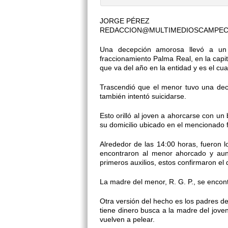
JORGE PÉREZ
REDACCION@MULTIMEDIOSCAMPE
Una decepción amorosa llevó a un
fraccionamiento Palma Real, en la capit
que va del año en la entidad y es el cua
Trascendió que el menor tuvo una de
también intentó suicidarse.
Esto orilló al joven a ahorcarse con u
su domicilio ubicado en el mencionado 
Alrededor de las 14:00 horas, fueron l
encontraron al menor ahorcado y aun
primeros auxilios, estos confirmaron el 
La madre del menor, R. G. P., se encont
Otra versión del hecho es los padres d
tiene dinero busca a la madre del jove
vuelven a pelear.