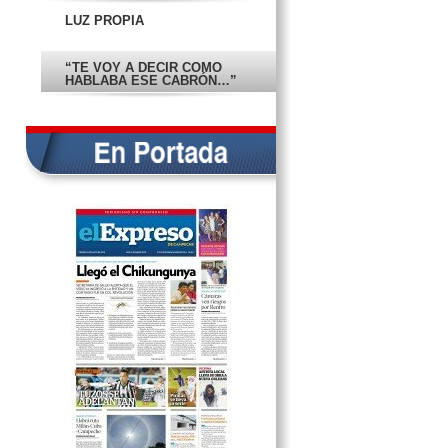
LUZ PROPIA
“TE VOY A DECIR CÓMO
HABLABA ESE CABRÓN…”
ALERTA: LLEGÓ EL
CHIKUNGUNYA A CAMPECHE
EN PORTADA
REFUTAN JÓVENES A CHE CU
SU POLÉMICO ANDAR
DECLINAN 8 CANDIDATOS IR A
LA UAC
AQUÍ CASUAL, AHORRANDO
COMO INDEPENDIENTE PARA MI
RETIRO
IMPUNIDAD… ¿Y CINISMO?
DEL OSCURANTISMO A LAS
IDEAS
RENFRO SE LLEVARÁ 6