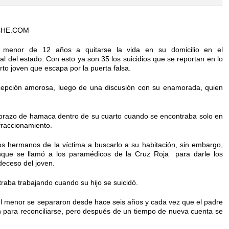
CHE.COM
 menor de 12 años a quitarse la vida en su domicilio en el
al del estado. Con esto ya son 35 los suicidios que se reportan en lo
rto joven que escapa por la puerta falsa.
cepción amorosa, luego de una discusión con su enamorada, quien
n brazo de hamaca dentro de su cuarto cuando se encontraba solo en
fraccionamiento.
os hermanos de la víctima a buscarlo a su habitación, sin embargo,
que se llamó a los paramédicos de la Cruz Roja para darle los
deceso del joven.
raba trabajando cuando su hijo se suicidó.
el menor se separaron desde hace seis años y cada vez que el padre
n para reconciliarse, pero después de un tiempo de nueva cuenta se