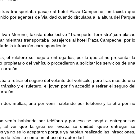
entras transportaba pasaje al hotel Plaza Campeche, un taxista que
enido por agentes de Vialidad cuando circulaba a la altura del Parque
 Iván Moreno, taxista delcolectivo “Transporte Terrestre”,con placas
lar mientras transportaba pasajeros al hotel Plaza Campeche, por lo
arle la infracción correspondiente.
, el ruletero se negó a entregarlos, por lo que al no presentar la
ropietario del vehículo procedieron a solicitar los servicios de una
 corralón.
gaba a retirar el seguro del volante del vehículo, pero tras más de una
ránsito y el ruletero, el joven por fin accedió a retirar el seguro del
orralón.
n dos multas, una por venir hablando por teléfono y la otra por no
 no venía hablando por teléfono y por eso se negó a entregar sus
 al ver que la grúa se llevaba su unidad, quiso entregar su
s ya no se lo aceptaron porque ya habían realizado las infracciones,
icías de tránsito como un abuso de autoridad.