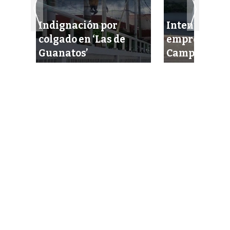
o
Indignación por
Intentan eje
colgado en ‘Las de
empresario 
Guanatos’
Campeche