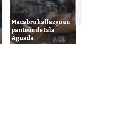
Macabro hallazgo en
panteón de Isla
Ex subdirector h
Aguada
extorsionado a j