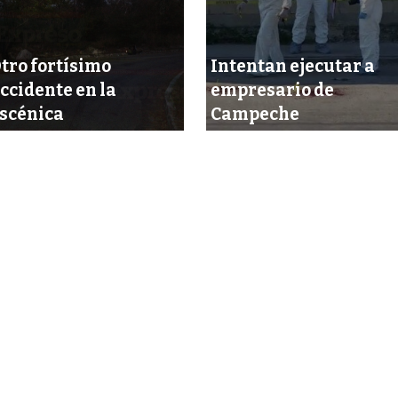
tro fortísimo
Intentan ejecutar a
ccidente en la
empresario de
scénica
Campeche