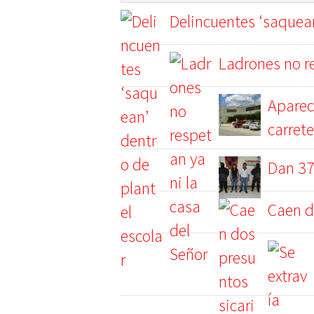
Delincuentes ‘saquean
Ladrones no re
Aparec
carrete
Dan 37
Caen d