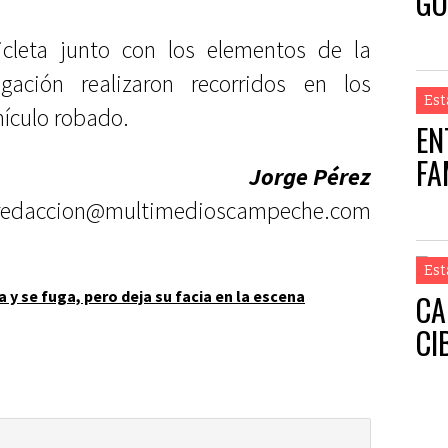
GO
icleta junto con los elementos de la
gación realizaron recorridos en los
Est
hículo robado.
EN
FA
Jorge Pérez
redaccion@multimedioscampeche.com
Est
 y se fuga, pero deja su facia en la escena
CA
CI