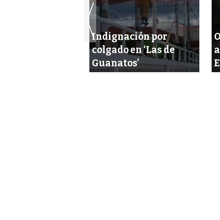
tan presunto
Indignación por
O
ón de tres
colgado en ‘Las de
a
es
Guanatos’
E