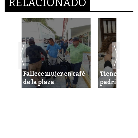
RELACIONADO
das
Fallece mujer en café
Tiene Sebast
ales
de la plaza
padrinos de 