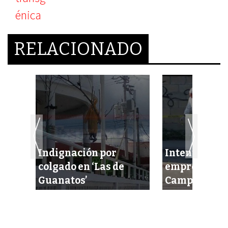
RELACIONADO
Indignación por
Intentan eje
colgado en ‘Las de
empresario 
Guanatos’
Campeche