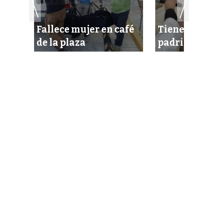
rios
Fallece mujer en café
Tiene Sebast
de la plaza
padrinos de 