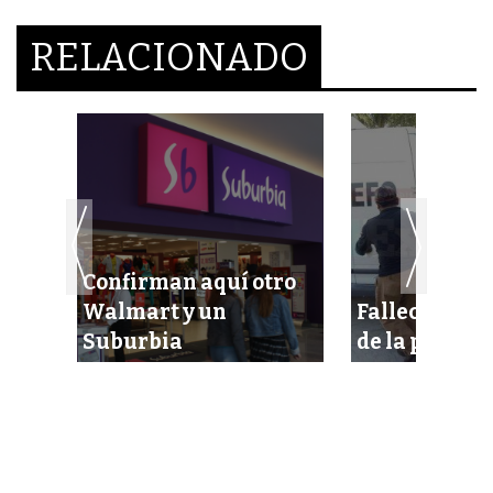
RELACIONADO
mi
Confirman aquí otro
Walmart y un
Fallece muje
Suburbia
de la plaza