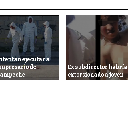
ntentan ejecutar a
mpresario de
Ex subdirector habría
Campeche
extorsionado a joven