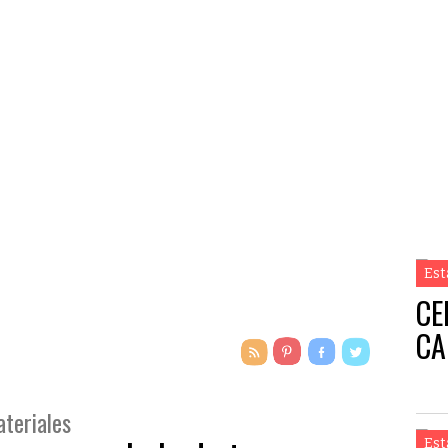
Est
CE
CA
teriales
Est