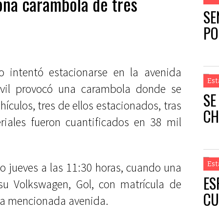
ona carambola de tres
SE
PO
do intentó estacionarse en la avenida
Est
óvil provocó una carambola donde se
SE
hículos, tres de ellos estacionados, tras
CH
riales fueron cuantificados en 38 mil
do jueves a las 11:30 horas, cuando una
Est
ES
u Volkswagen, Gol, con matrícula de
CU
 la mencionada avenida.