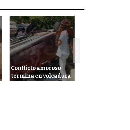
Conflicto amoroso
Fallece mujer en
termina en volcadura
de la plaza