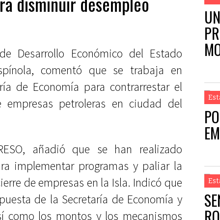
ra disminuir desempleo
UN
PR
MO
a de Desarrollo Económico del Estado
spínola, comentó que se trabaja en
ría de Economía para contrarrestar el
Est
e empresas petroleras en ciudad del
PO
EM
RESO, añadió que se han realizado
ara implementar programas y paliar la
ierre de empresas en la Isla. Indicó que
Est
SE
puesta de la Secretaría de Economía y
RO
sí como los montos y los mecanismos