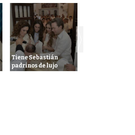
Tiene Sebastián
Dan 37 años de c
padrinos de lujo
a pareja de homi