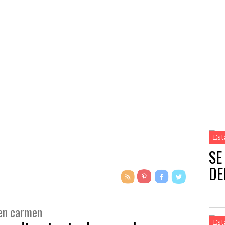
Est
SE
DE
 en carmen
Est