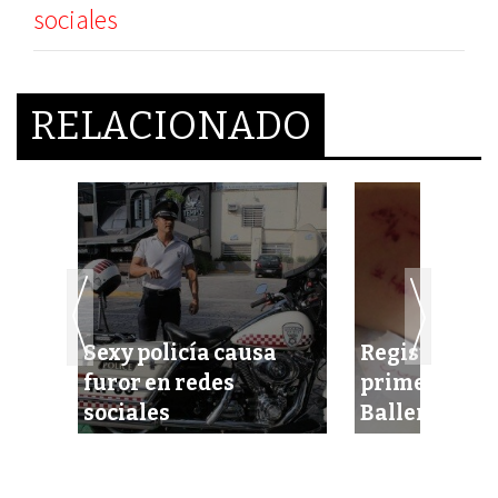
sociales
RELACIONADO
Sexy policía causa
Registra Méx
to
furor en redes
primer caso 
sociales
Ballena Azul