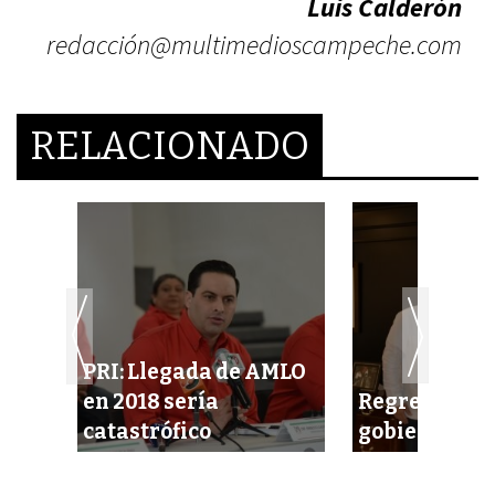
Luis Calderón
redacción@multimedioscampeche.com
RELACIONADO
PRI: Llegada de AMLO
ald
en 2018 sería
Regresa Ozne
catastrófico
gobierno