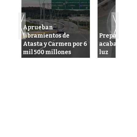
Aprueban
libramientos de
Prepare su bo
Atasta y Carmen por 6
acaba el subs
es
mil 500 millones
luz