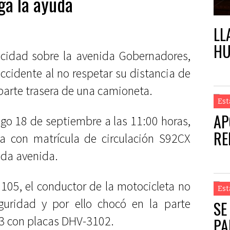
ga la ayuda
LL
HU
ocidad sobre la avenida Gobernadores,
ccidente al no respetar su distancia de
 parte trasera de una camioneta.
Est
AP
ngo 18 de septiembre a las 11:00 horas,
RE
ka con matrícula de circulación S92CX
ada avenida.
e 105, el conductor de la motocicleta no
Est
guridad y por ello chocó en la parte
SE
 3 con placas DHV-3102.
PA