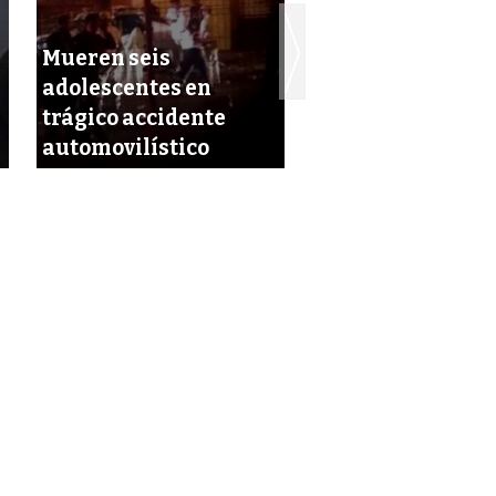
Mueren seis
adolescentes en
trágico accidente
Mortal accidente
automovilístico
carretera federa