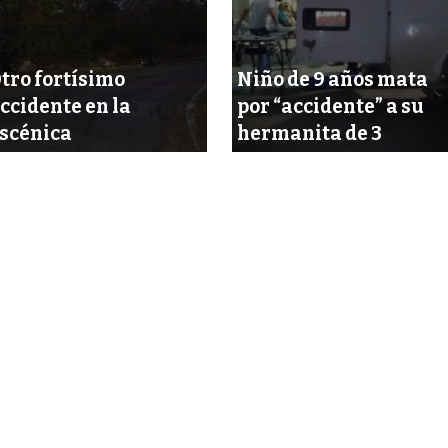
tro fortísimo
Niño de 9 años mata
ccidente en la
por “accidente” a su
scénica
hermanita de 3