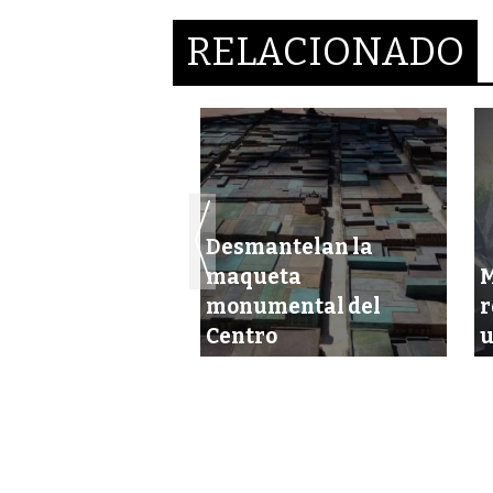
RELACIONADO
Desmantelan la
an una
maqueta
M
neta con cheque
monumental del
r
ndos
Centro
u