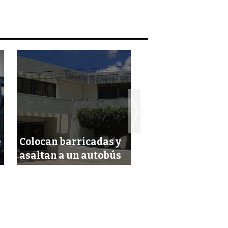
e
Colocan barricadas y
Pagan con un bil
asaltan a un autobús
de 500 pesos fals