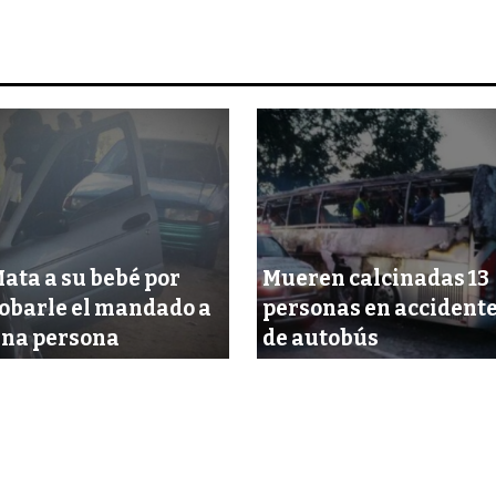
ata a su bebé por
Mueren calcinadas 13
obarle el mandado a
personas en accident
na persona
de autobús