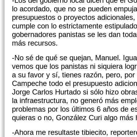
-Los del gobierno local dicen que el G
lo acordado, que no se pueden empuj
presupuestos o pro­yectos adicionales,
cumple con lo estricta­mente estipulado 
gobernadores panistas se les dan todas
más recursos.
-No sé de qué se quejan, Manuel. Igual
vemos que los panistas ni siquiera log
a su favor y sí, tienes razón, pero, por
Campeche todo el pre­supuesto adiciona
Jorge Carlos Hurtado si sólo hizo obra
la infraestructura, no generó más emp
problemas por los últimos 6 años de e
quieras o no, González Curi algo más 
-Ahora me resultaste tibiecito, report