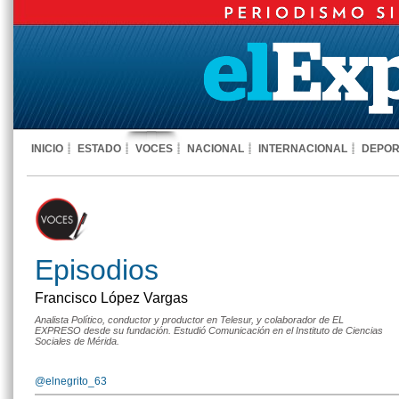
INICIO
ESTADO
VOCES
NACIONAL
INTERNACIONAL
DEPOR
Episodios
Francisco López Vargas
Analista Político, conductor y productor en Telesur, y colaborador de EL
EXPRESO desde su fundación. Estudió Comunicación en el Instituto de Ciencias
Sociales de Mérida.
@elnegrito_63