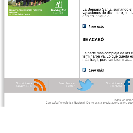
La Semana Santa, sumando el 
vacaciones de diciembre, son l
año en las que el...
Leer más
SE ACABÓ
La parte más compleja de las 
terminaron ya. Lo que queda e
más frágil, pero también más...
Leer más
Suscribirse a
Suscribirse a
Suscribirse a
canales RSS
Twitter
Facebook
Todos los der
Compaña Periodística Nacional. De no existir previa autorización, qued