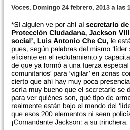
Voces, Domingo 24 febrero, 2013 a las 
*Si alguien ve por ahí al
secretario d
Protección Ciudadana, Jackson Vill
social’, Luis Antonio Che Cu,
le est
pues, según palabras del mismo
‘líder
eficiente en el reclutamiento
y
capacit
de
que
ya
formó
a
una
fuerza
especia
comunitarios’
para
‘vigilar’
en
zonas
c
cierto
que
ahí
hay
muy
poca
presenci
sería
muy
bueno
que
el
secretario
se
para
ver
quiénes
son,
qué
tipo
de
arm
realmente
están
bajo
el
mando
del
‘líd
que esos 200 elementos ni sean policía
¡Comandante
Jackson:
a
su
trinchera,