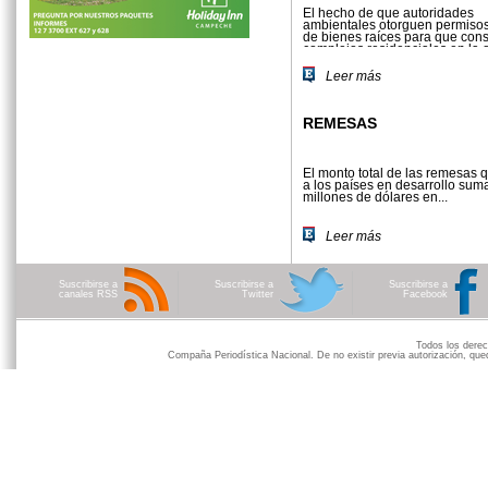
El hecho de que autoridades
ambientales otorguen permiso
de bienes raíces para que con
complejos residenciales en la or
mar...
Leer más
REMESAS
El monto total de las remesas 
a los países en desarrollo su
millones de dólares en...
Leer más
Suscribirse a
Suscribirse a
Suscribirse a
canales RSS
Twitter
Facebook
Todos los der
Compaña Periodística Nacional. De no existir previa autorización, qued