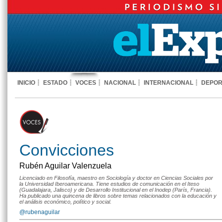
INICIO
ESTADO
VOCES
NACIONAL
INTERNACIONAL
DEPOR
Convicciones
Rubén Aguilar Valenzuela
Licenciado en Filosofía, maestro en Sociología y doctor en Ciencias Sociales por
la Universidad Iberoamericana. Tiene estudios de comunicación en el Iteso
(Guadalajara, Jalisco) y de Desarrollo Institucional en el Inodep (París, Francia).
Ha publicado una quincena de libros sobre temas relacionados con la educación y
el análisis económico, político y social.
@rubenaguilar