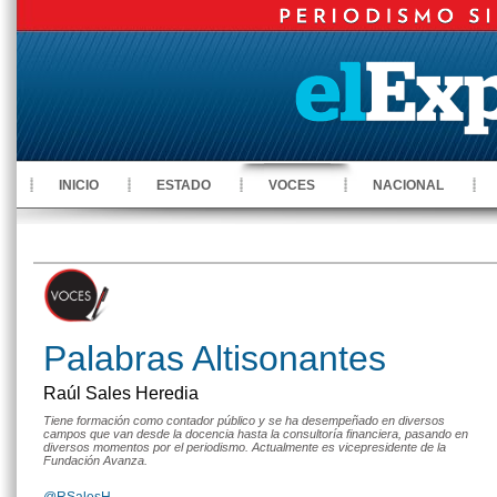
INICIO
ESTADO
VOCES
NACIONAL
Palabras Altisonantes
Raúl Sales Heredia
Tiene formación como contador público y se ha desempeñado en diversos
campos que van desde la docencia hasta la consultoría financiera, pasando en
diversos momentos por el periodismo. Actualmente es vicepresidente de la
Fundación Avanza.