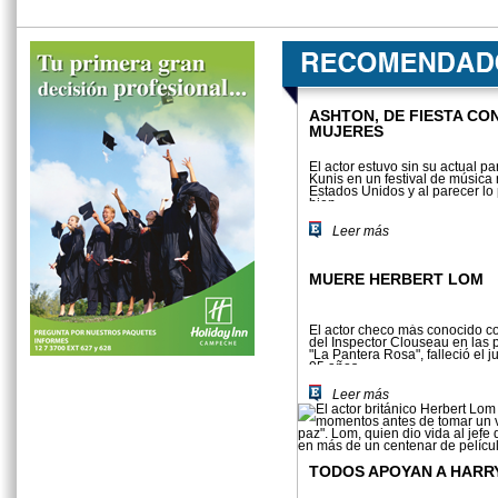
ASHTON, DE FIESTA CO
MUJERES
El actor estuvo sin su actual pa
Kunis en un festival de música
Estados Unidos y al parecer l
bien.
Leer más
MUERE HERBERT LOM
El actor checo más conocido co
del Inspector Clouseau en las 
"La Pantera Rosa", falleció el j
95 años.
Leer más
TODOS APOYAN A HARR