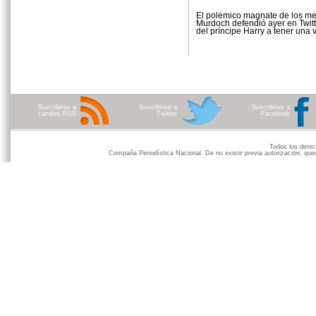
El polémico magnate de los me
Murdoch defendió ayer en Twitt
del príncipe Harry a tener una 
Leer más
Suscribirse a
Suscribirse a
Suscribirse a
canales RSS
Twitter
Facebook
Todos los der
Compaña Periodística Nacional. De no existir previa autorización, qued