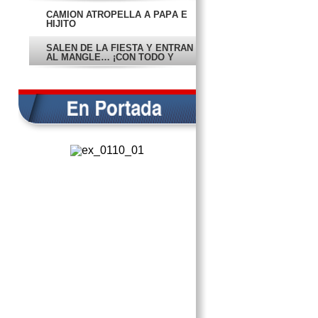
CAMIÓN ATROPELLA A PAPÁ E
HIJITO
SALEN DE LA FIESTA Y ENTRAN
AL MANGLE… ¡CON TODO Y
CARRO!
PRESENTAN EL COMPLEJO
MÉDICO ‘TU HOSPITAL’;
ARRANCA CONSTRUCCIÓN
BLOQUEAN CARRETERA
MÉRIDA-CAMPECHE
ACCIDENTE CARRETERO DEJA 5
MUERTOS
BENDICEN AL PRÍNCIPE
VANIA KELLEHER: NO ME VOY
HASTA QUE ME DESPIDA FOB
VAN CONTRA EL
ANALFABETISMO Y REZAGO EN
CAMPECHE
DENUNCIA MENONITA QUE
POLICÍAS LE ROBARON $130 MIL
CAUSA POLÉMICA GERENTE DE