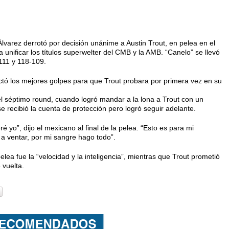
arez derrotó por decisión unánime a Austin Trout, en pelea en el
nificar los títulos superwelter del CMB y la AMB. “Canelo” se llevó
-111 y 118-109.
ectó los mejores golpes para que Trout probara por primera vez en su
l séptimo round, cuando logró mandar a la lona a Trout con un
 recibió la cuenta de protección pero logró seguir adelante.
 yo”, dijo el mexicano al final de la pelea. “Esto es para mi
 a ventar, por mi sangre hago todo”.
pelea fue la “velocidad y la inteligencia”, mientras que Trout prometió
 vuelta.