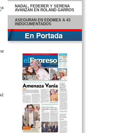
NADAL, FEDERER Y SERENA
AVANZAN EN ROLAND GARROS
ASEGURAN EN EDOMEX A 43
INDOCUMENTADOS
OFICIAL: FALCAO ES JUGADOR
DEL MÓNACO
BARSA MIRA A NEYMAR; EL
MADRID A SU PRESIDENTE
PIDEN A RUSIA NO AYUDAR A
SIRIA
CERCA DE 20 MILLONES DE
DESEMPLEADOS: UE
MCCONAUGHEY CASI PIERDE LA
VISTA
RUSIA VENDERÁ 10 MIG A SIRIA
PROTESTAS INVADEN CALLES
DE ALEMANIA
IVONNE SOTO PRESENTA