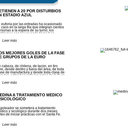
ETIENEN A 20 POR DISTURBIOS
N ESTADIO AZUL
 euforia por las entradas ha ocasionado
 caos en la larga fila que integran cientos
rsonas a la espera de su turno; los
oblemas con los revendedores han
mplicado aún más la situación
Leer más
OS MEJORES GOLES DE LA FASE
E GRUPOS DE LA EURO
 cabeza, de chilena, de tacón, en tiro
bre, desde dentro y fuera del área, de toda
ase de manufactura y desde toda clase de
gulos, estos han sido los goles de la Euro
012
Leer más
EDINA A TRATAMIENTO MÉDICO
 SICOLÓGICO
 goleador se someterá a tratamiento
dico y sicológico durante dos meses
tes de iniciar prácticas con el Santa Fe.
Leer más