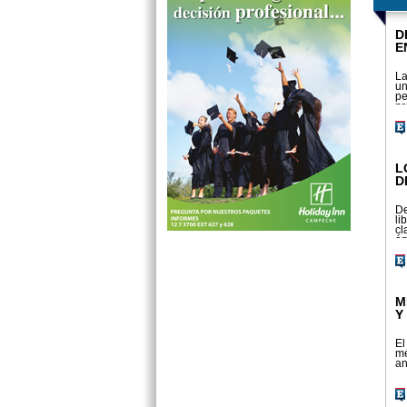
D
E
La
un
pe
pr
co
L
D
De
li
cl
án
2
M
Y
El
mé
an