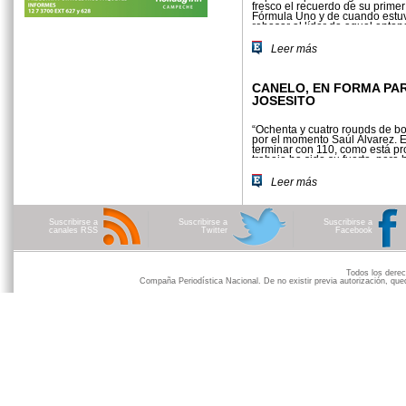
fresco el recuerdo de su primer
Fórmula Uno y de cuando estu
rebasar al líder de aquel enton
español Fernando Alonso
Leer más
CANELO, EN FORMA PA
JOSESITO
“Ochenta y cuatro rounds de 
por el momento Saúl Álvarez.
terminar con 110, como está p
trabajo ha sido su fuerte, pero 
pena"
Leer más
Suscribirse a
Suscribirse a
Suscribirse a
canales RSS
Twitter
Facebook
Todos los der
Compaña Periodística Nacional. De no existir previa autorización, qued