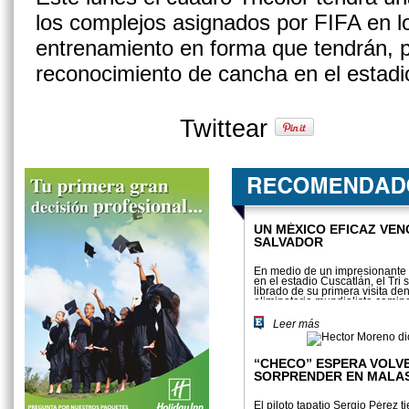
los complejos asignados por FIFA en lo
entrenamiento en forma que tendrán, p
reconocimiento de cancha en el estadi
Twittear
UN MÉXICO EFICAZ VEN
SALVADOR
En medio de un impresionante
en el estadio Cuscatlán, el Tri 
librado de su primera visita den
eliminatoria mundialista camino
2014.
Leer más
“CHECO” ESPERA VOLVE
SORPRENDER EN MALA
El piloto tapatío Sergio Pérez t