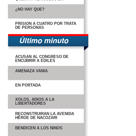
CARMEN
¿NO HAY QUÉ?
PRISIÓN A CUATRO POR TRATA
DE PERSONAS
ACUSAN AL CONGRESO DE
ENCUBRIR A EDILES
AMENAZA VANIA
EN PORTADA
XOLOS, ADIÓS A LA
LIBERTADORES
RECONSTRUIRÁN LA AVENIDA
HÉROE DE NACOZARI
BENDICEN A LOS NIÑOS
RECIBE DIF ESTATAL A