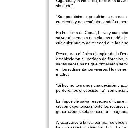
Gigantea y la Neriifolia, declaró a la A
sin duda”.
“Son poquísimos, poquísimos recursos.
creciendo y nos está abatiendo” come
En la oficina de Conaf, Leiva y sus o
salvar al menos a dos plantas endémicas
cualquier nueva adversidad que las pue
Rescataron el único ejemplar de la Den
establecieron su período de floración, b
varias veces hasta que obtuvieron semil
en los rudimentarios viveros. Hoy tienen
madre.
“Si hoy no tomamos una decisión y acció
perderemos el ecosistema”, sentenció L
Es imposible salvar especies únicas en 
crecen exponencialmente los recursos 
generaciones sólo conocerán imágenes
Al acercarse a la isla por mar se obser
los especialistas advierten de la degrad