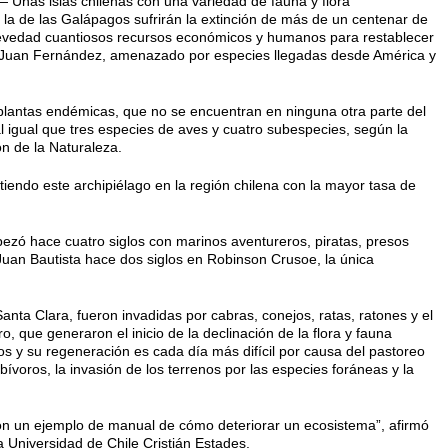
nas islas chilenas con una variedad de fauna y flora
a de las Galápagos sufrirán la extinción de más de un centenar de
brevedad cuantiosos recursos económicos y humanos para restablecer
de Juan Fernández, amenazado por especies llegadas desde América y
plantas endémicas, que no se encuentran en ninguna otra parte del
al igual que tres especies de aves y cuatro subespecies, según la
n de la Naturaleza.
iendo este archipiélago en la región chilena con la mayor tasa de
ezó hace cuatro siglos con marinos aventureros, piratas, presos
 Juan Bautista hace dos siglos en Robinson Crusoe, la única
 Santa Clara, fueron invadidas por cabras, conejos, ratas, ratones y el
, que generaron el inicio de la declinación de la flora y fauna
s y su regeneración es cada día más difícil por causa del pastoreo
bívoros, la invasión de los terrenos por las especies foráneas y la
on un ejemplo de manual de cómo deteriorar un ecosistema”, afirmó
a Universidad de Chile Cristián Estades.