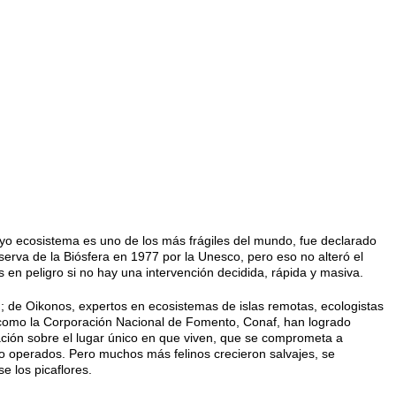
 cuyo ecosistema es uno de los más frágiles del mundo, fue declarado
erva de la Biósfera en 1977 por la Unesco, pero eso no alteró el
 en peligro si no hay una intervención decidida, rápida y masiva.
; de Oikonos, expertos en ecosistemas de islas remotas, ecologistas
 como la Corporación Nacional de Fomento, Conaf, han logrado
ación sobre el lugar único en que viven, que se comprometa a
no operados. Pero muchos más felinos crecieron salvajes, se
se los picaflores.