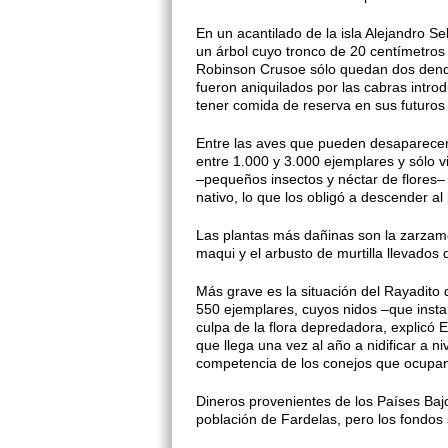
En un acantilado de la isla Alejandro Se
un árbol cuyo tronco de 20 centímetros
Robinson Crusoe sólo quedan dos dendro
fueron aniquilados por las cabras introd
tener comida de reserva en sus futuros 
Entre las aves que pueden desaparecer 
entre 1.000 y 3.000 ejemplares y sólo 
–pequeños insectos y néctar de flores– 
nativo, lo que los obligó a descender al
Las plantas más dañinas son la zarzamor
maqui y el arbusto de murtilla llevados d
Más grave es la situación del Rayadito 
550 ejemplares, cuyos nidos –que ins
culpa de la flora depredadora, explicó 
que llega una vez al año a nidificar a n
competencia de los conejos que ocupan
Dineros provenientes de los Países Bajo
población de Fardelas, pero los fondos