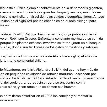
lkirk está el único ejemplar sobreviviente de la dendroseris gigantea,
 crece enroscado, con hojas grandes, largas y anchas, mientras en
seris neriifolia, un árbol de hojas caídas y pequeñas flores. Ambos
ucidas en el siglo XVI por los españoles en el archipiélago, para
viajes.
está el Picaflor Rojo de Juan Fernández, cuya población oscila
vive en Robinson Crusoe. Enfrenta la constante merma de su comida
porque las plantas exóticas invasivas se introdujeron en el bosque
 pueblo, donde son fácil presa de los gatos domésticos y salvajes.
a, traída de Europa y el norte de Africa hace siglos, el árbol de
e territorio continental chileno.
de Masafuera, en la isla Alejandro Selkirk, del que no hay más de
talan en pequeñas cavidades de árboles maduros– escasean por
Estades. En la isla Santa Clara sufre la Fardela Blanca, un ave marina
ivel del suelo para reproducirse, pero se encuentra con la
 sus nidos, y con ratas que se comen sus huevos.
s permitieron erradicar en el 2003 los conejos y aumentar la
 se acabaron.