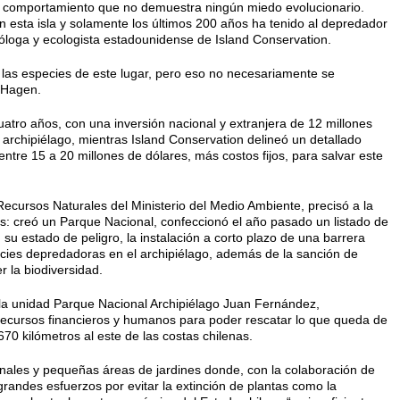
un comportamiento que no demuestra ningún miedo evolucionario.
n esta isla y solamente los últimos 200 años ha tenido al depredador
itóloga y ecologista estadounidense de Island Conservation.
las especies de este lugar, pero eso no necesariamente se
 Hagen.
uatro años, con una inversión nacional y extranjera de 12 millones
l archipiélago, mientras Island Conservation delineó un detallado
tre 15 a 20 millones de dólares, más costos fijos, para salvar este
 Recursos Naturales del Ministerio del Medio Ambiente, precisó a la
as: creó un Parque Nacional, confeccionó el año pasado un listado de
su estado de peligro, la instalación a corto plazo de una barrera
cies depredadoras en el archipiélago, además de la sanción de
r la biodiversidad.
de la unidad Parque Nacional Archipiélago Juan Fernández,
ecursos financieros y humanos para poder rescatar lo que queda de
670 kilómetros al este de las costas chilenas.
anales y pequeñas áreas de jardines donde, con la colaboración de
 grandes esfuerzos por evitar la extinción de plantas como la