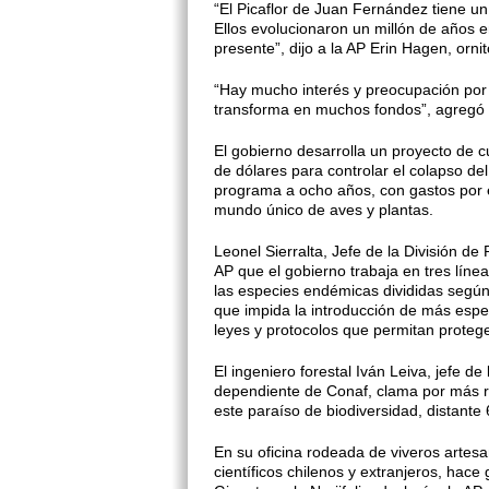
“El Picaflor de Juan Fernández tiene 
Ellos evolucionaron un millón de años e
presente”, dijo a la AP Erin Hagen, orn
“Hay mucho interés y preocupación por 
transforma en muchos fondos”, agregó
El gobierno desarrolla un proyecto de c
de dólares para controlar el colapso de
programa a ocho años, con gastos por en
mundo único de aves y plantas.
Leonel Sierralta, Jefe de la División de
AP que el gobierno trabaja en tres líne
las especies endémicas divididas según 
que impida la introducción de más espe
leyes y protocolos que permitan protege
El ingeniero forestal Iván Leiva, jefe 
dependiente de Conaf, clama por más r
este paraíso de biodiversidad, distante 
En su oficina rodeada de viveros artes
científicos chilenos y extranjeros, hace