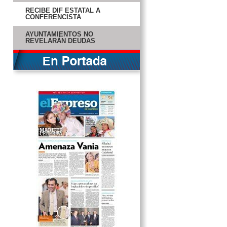
CONFERENCISTA
AYUNTAMIENTOS NO
REVELARÁN DEUDAS
FESTEJAN SU AMOR
MALLORCA ESTÁ
“SECUESTRANDO” A GIO
DIOR LANZA COLECCIÓN DE
RELOJERÍA DE LUJO
TONALÁ Y ARRIAGA, LOS MÁS
AFECTADOS POR “BÁRBARA”
VAN 3 MUERTOS POR
“BÁRBARA” EN OAXACA
MUERE AL TIRAR AL MAR
CENIZAS DE ESPOSA
PEÑA NIETO PIDE
REESTRUCTURACIÓN EN
PROCURADURÍAS
ANGÉLICA RIVERA ENTREGA
CASA A MENOR QUE PERDIÓ
OJOS