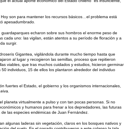
P que el actual aporte económico del Estado chileno “es insuficiente,
 Hoy son para mantener los recursos básicos…el problema está
ntó apesadumbrado.
cho guardaparques echaron sobre sus hombros el enorme peso de
 cada uno: las vigilan, están atentos a su período de floración y a
da surgir.
droseris Gigantea, vigilándola durante mucho tiempo hasta que
ajaron al lugar y recogieron las semillas, proceso que repitieron
las viables, que tras muchos cuidados y estudios, hicieron germinar
 50 individuos, 15 de ellos los plantaron alrededor del individuo
n fuertes el Estado, el gobierno y los organismos internacionales,
eiva.
el planeta virtualmente a pulso y con tan pocas personas. Si no
económicos y humanos para frenar a los depredadores, las futuras
 de las especies endémicas de Juan Fernández.
van algunas laderas sin vegetación, claros en los bosques nativos y
ación del suelo. En el pasado contribuyeron a este colapso la tala,