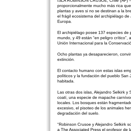
ISLA ROBINSON CRUSOE, Chile (AP) — U
proporcionalmente mucho más rica que l
plantas y aves si no se destinan a la 
el frágil ecosistema del archipiélago 
Europa.
El archipiélago posee 137 especies de 
mundo, y 49 están “en peligro crítico”, 
Unión Internacional para la Conservació
Ocho plantas ya desaparecieron, convirt
extinción.
El contacto humano con estas islas emp
políticos y la fundación del pueblo San
habitada.
Las otras dos islas, Alejandro Selkirk y
coatí, una especie de mapache carnívoro
locales. Los bosques están fragmentado
excesivo, el pisoteo de los animales her
degradación del suelo.
“Robinson Crusoe y Alejandro Selkirk s
a The Associated Press el profesor de l