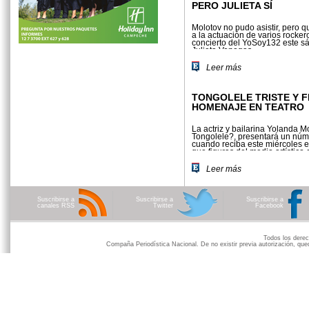
PERO JULIETA SÍ
Molotov no pudo asistir, pero 
a la actuación de varios rocker
concierto del YoSoy132 este s
Julieta Venegas.
Leer más
TONGOLELE TRISTE Y F
HOMENAJE EN TEATRO
La actriz y bailarina Yolanda M
Tongolele?, presentará un núme
cuando reciba este miércoles 
que figuras del medio artístico 
le rendirán en el espectáculo....
Leer más
Suscribirse a
Suscribirse a
Suscribirse a
canales RSS
Twitter
Facebook
Todos los der
Compaña Periodística Nacional. De no existir previa autorización, qued