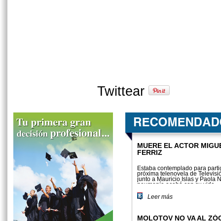
Twittear
MUERE EL ACTOR MIGU
FERRIZ
Estaba contemplado para partic
próxima telenovela de Televisi
junto a Mauricio Islas y Paola
neumonía acabó con su vida
Leer más
MOLOTOV NO VA AL ZÓ