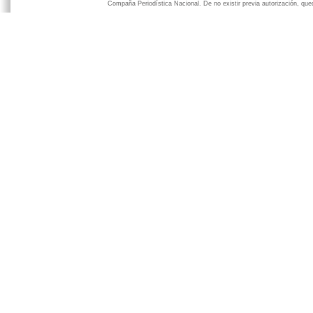
Compaña Periodística Nacional. De no existir previa autorización, qued