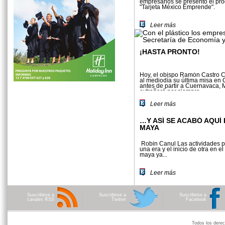
empresarios se presentó el pr
"Tarjeta México Emprende".
Leer más
¡HASTA PRONTO!
Hoy, el obispo Ramón Castro Ca
al mediodía su última misa e
antes de partir a Cuernavaca, 
extrañará por siempre
Leer más
…Y ASÍ SE ACABÓ AQUÍ
MAYA
Robin Canul Las actividades po
una era y el inicio de otra en e
maya ya...
Leer más
Suscribirse a
Suscribirse a
Suscribirse a
canales RSS
Twitter
Facebook
Todos los der