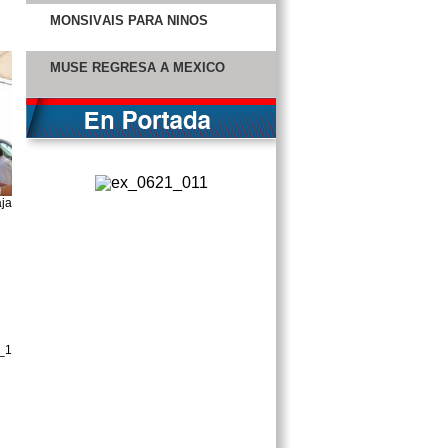
MONSIVÁIS PARA NIÑOS
MUSE REGRESA A MÉXICO
UN TERCIO DE LAS MUJERES
SUFREN VIOLENCIA FAMILIAR
LLEGA EPN A MÉRIDA TRAS
GIRA POR LONDRES
UNA NUEVA Y PELIGROSA
FORMA DE BESARSE
BUSCAN PROHIBIR VENTA DE
ALCOHOL EN MADRUGADA
FISCALES FRONTERIZOS DEJAN
PASAR A NARCOS
EL TEQUILA MEXICANO BUSCA
CONQUISTAR A CHINA
CANDIDATO A DIPUTADO SE
VISTE DE CURA
FACEBOOK AYUDÓ A FRUSTRAR