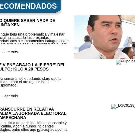
O QUIERE SABER NADA DE
UNTA XEN
nque toda una problemática y malestar
cial ha causado las pre­suntas
ectaciones a campamentos tortugueros de
nta Xen e Xpicob, la Semarnat no quiere
blar del tema.
Leer más
E VIENE ABAJO LA ‘FIEBRE’ DEL
ULPO; KILO A 20 PESOS
ta semana fue quedando claro que la
manda por el oro rojo se había
splomado.
Leer más
RANSCURRE EN RELATIVA
ALMA LA JORNADA ELECTORAL
AMPECHANA
 un clima de participación responsable y
 calma, y con algunos incidentes
slados, entre ellos uno relacionada con la
ndidata federal Layda Elena Sansores