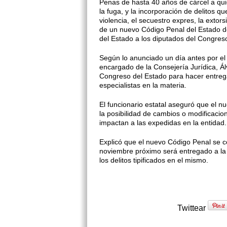
Penas de hasta 40 años de cárcel a qui
la fuga, y la incorporación de delitos q
violencia, el secuestro expres, la extors
de un nuevo Código Penal del Estado de
del Es­tado a los diputados del Congreso
Según lo anunciado un día an­tes por e
encargado de la Consejería Jurídica, Ál
Congreso del Estado para hacer entrega
especialistas en la materia.
El funcionario estatal aseguró que el 
la posibilidad de cam­bios o modificaci
impactan a las expe­didas en la entidad.
Explicó que el nuevo Código Penal se 
noviembre próximo será entregado a la s
los delitos tipificados en el mismo.
Twittear