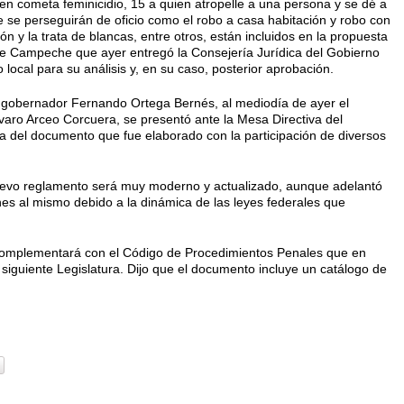
en cometa feminicidio, 15 a quien atropelle a una persona y se dé a
ue se perseguirán de ofi­cio como el robo a casa habitación y robo con
ión y la trata de blancas, entre otros, están inclui­dos en la propuesta
 Cam­peche que ayer entregó la Conse­jería Jurídica del Gobierno
 local para su análisis y, en su caso, posterior aprobación.
l gobernador Fernando Ortega Bernés, al mediodía de ayer el
varo Arceo Corcuera, se presentó ante la Mesa Directi­va del
 del documento que fue elaborado con la participa­ción de diversos
nuevo reglamento será muy moderno y actualizado, aunque adelantó
ones al mismo debido a la dinámica de las leyes federales que
complementará con el Código de Procedimientos Pe­nales que en
iguiente Le­gislatura. Dijo que el documento incluye un catálogo de