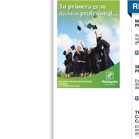
N
P
Au
so
af
Pu
ha
S
P
Es
de
de
T
C
C
En
en
ai
ca