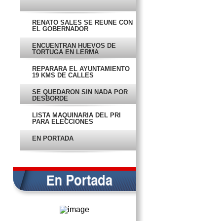
RENATO SALES SE REÚNE CON
EL GOBERNADOR
ENCUENTRAN HUEVOS DE
TORTUGA EN LERMA
REPARARÁ EL AYUNTAMIENTO
19 KMS DE CALLES
SE QUEDARON SIN NADA POR
DESBORDE
LISTA MAQUINARIA DEL PRI
PARA ELECCIONES
EN PORTADA
DIERON LA ESPALDA A
CIUDADANÍA: AME
‘NINGÚN CANIJO SE HAGA
TONTO’, REGAÑA FOB A
FUNCIONARIOS
IMPRUDENTE ATROPELLA A
PEATÓN