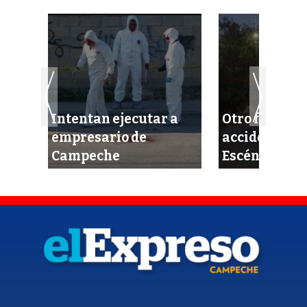
Intentan ejecutar a
Otro fortísi
ción
empresario de
accidente en 
da
Campeche
Escénica