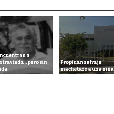
ncuentran a
xtraviado… pero sin
Propinan salvaje
ida
machetazo a una niña