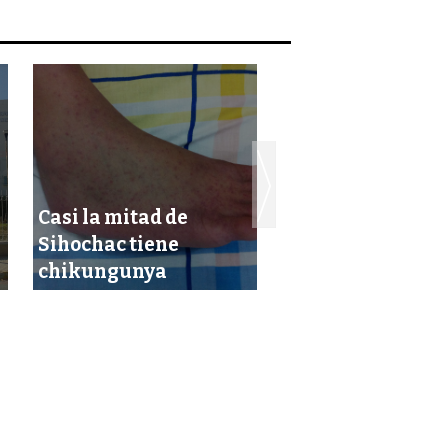
Casi la mitad de
Sihochac tiene
Prisión preventi
chikungunya
para 7 pescador