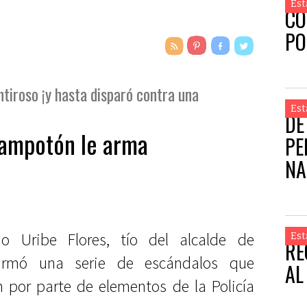
Est
CO
PO
ntiroso ¡y hasta disparó contra una
Est
DE
hampotón le arma
PE
NA
 Uribe Flores, tío del alcalde de
Est
RE
armó una serie de escándalos que
AL
 por parte de elementos de la Policía