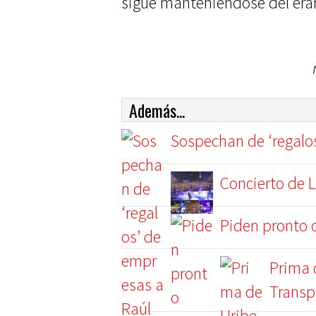
sigue manteniéndose del erar
Además...
Sospechan de ‘regalo
Concierto de L
Piden pronto c
Prima 
Transp