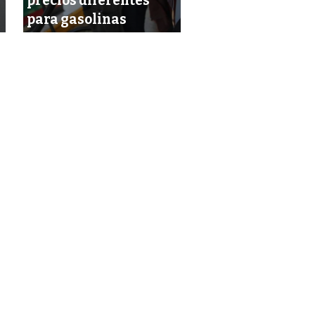
precios diferentes
noche con máxi
para gasolinas
histórico