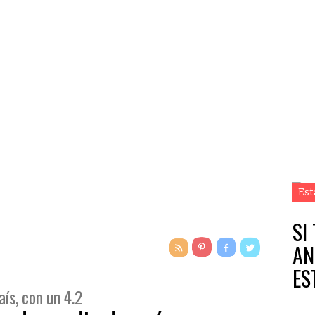
Est
SI
AN
ES
ís, con un 4.2