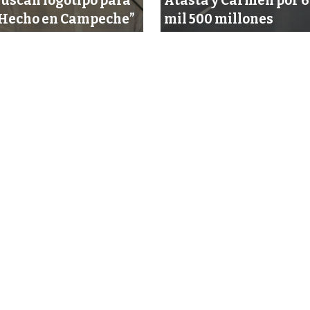
uscan logotipo para
Atasta y Carmen por 6
Hecho en Campeche”
mil 500 millones