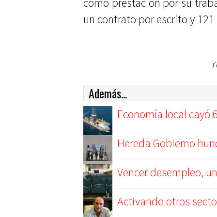
como prestación por su traba
un contrato por escrito y 12
Además...
Economía local cayó 6
Hereda Gobierno hund
Vencer desempleo, un
Activando otros sect