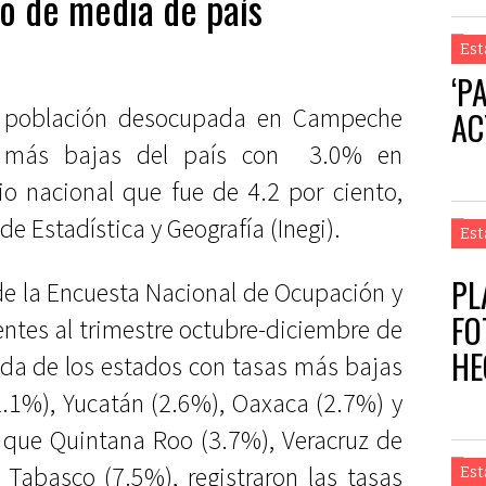
o de media de país
Est
‘P
la población desocupada en Campeche
AC
as más bajas del país con 3.0% en
o nacional que fue de 4.2 por ciento,
de Estadística y Geografía (Inegi).
Est
PL
de la Encuesta Nacional de Ocupación y
FO
ntes al trimestre octubre-diciembre de
HE
da de los estados con tasas más bajas
CI
2.1%), Yucatán (2.6%), Oaxaca (2.7%) y
que Quintana Roo (3.7%), Veracruz de
 Tabasco (7.5%), registraron las tasas
Est