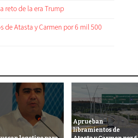
 reto de la era Trump
s de Atasta y Carmen por 6 mil 500
Aprueban
libramientos de