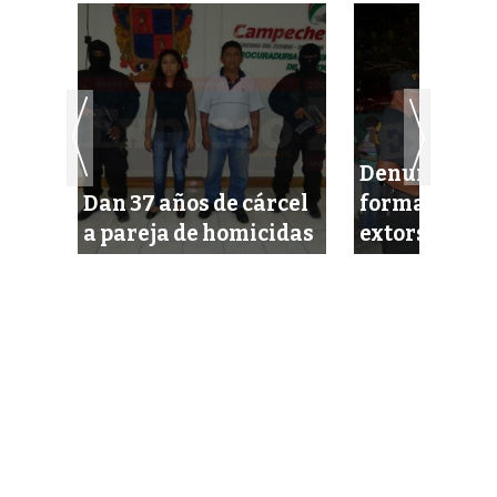
he
Denuncian n
dad
Dan 37 años de cárcel
forma de co
a pareja de homicidas
extorsiones