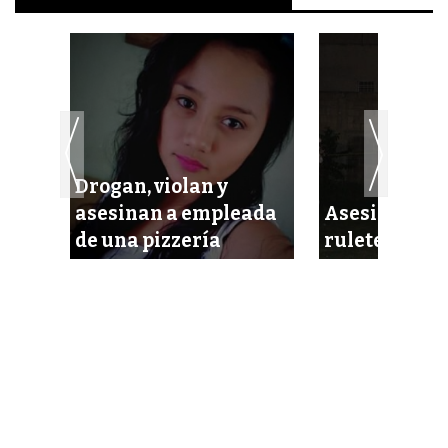
Drogan, violan y
asesinan a empleada
Asesinaron a
lista
de una pizzería
ruletero a p