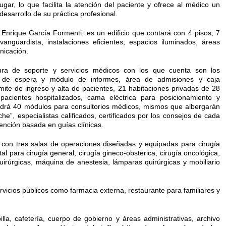
gar, lo que facilita la atención del paciente y ofrece al médico un
esarrollo de su práctica profesional.
o Enrique García Formenti, es un edificio que contará con 4 pisos, 7
anguardista, instalaciones eficientes, espacios iluminados, áreas
nicación.
ctura de soporte y servicios médicos con los que cuenta son los
la de espera y módulo de informes, área de admisiones y caja
ámite de ingreso y alta de pacientes, 21 habitaciones privadas de 28
acientes hospitalizados, cama eléctrica para posicionamiento y
ndrá 40 módulos para consultorios médicos, mismos que albergarán
e”, especialistas calificados, certificados por los consejos de cada
ención basada en guías clínicas.
 con tres salas de operaciones diseñadas y equipadas para cirugía
al para cirugía general, cirugía gineco-obsterica, cirugía oncológica,
uirúrgicas, máquina de anestesia, lámparas quirúrgicas y mobiliario
vicios públicos como farmacia externa, restaurante para familiares y
la, cafetería, cuerpo de gobierno y áreas administrativas, archivo