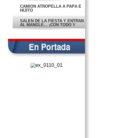
CAMIÓN ATROPELLA A PAPÁ E
HIJITO
SALEN DE LA FIESTA Y ENTRAN
AL MANGLE… ¡CON TODO Y
CARRO!
PRESENTAN EL COMPLEJO
MÉDICO ‘TU HOSPITAL’;
ARRANCA CONSTRUCCIÓN
BLOQUEAN CARRETERA
MÉRIDA-CAMPECHE
ACCIDENTE CARRETERO DEJA 5
MUERTOS
BENDICEN AL PRÍNCIPE
VANIA KELLEHER: NO ME VOY
HASTA QUE ME DESPIDA FOB
VAN CONTRA EL
ANALFABETISMO Y REZAGO EN
CAMPECHE
DENUNCIA MENONITA QUE
POLICÍAS LE ROBARON $130 MIL
CAUSA POLÉMICA GERENTE DE