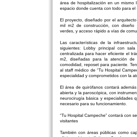
área de hospitalización en un mismo lu
espacio donde cuenta con todo para el d
El proyecto, diseñado por el arquitect
mil m2 de construcción, con diseño v
verdes, y acceso rápido a vías de comu
Las características de la infraestru
siguientes: Lobby principal con sa
centralizada para hacer eficiente el tr
m2, diseñadas para la atención de p
comodidad, reposet para paciente. Te
al staff médico de “Tu Hospital Campech
especialidad y comprometidos con la at
El área de quirófanos contará además
abierta y la paroscópica, con instrument
neurocirugía básica y especialidades q
necesario para su funcionamiento.
“Tu Hospital Campeche” contará con ser
visitantes
También con áreas públicas como capil