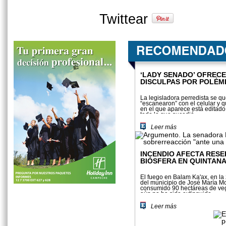
Twittear
‘LADY SENADO’ OFRECE
DISCULPAS POR POLÉM
La legisladora perredista se qu
“escanearon” con el celular y q
en el que aparece está editado
todo lo que sucedió
Leer más
INCENDIO AFECTA RESE
BIÓSFERA EN QUINTAN
El fuego en Balam Ka'ax, en l
del municipio de José María Mo
consumido 90 hectáreas de ve
aún no ha sido extinguido
Leer más