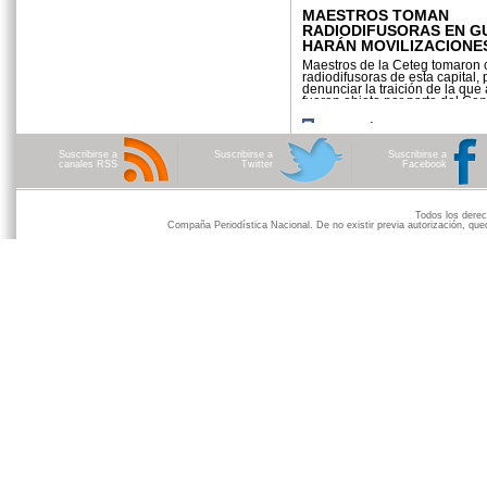
MAESTROS TOMAN
RADIODIFUSORAS EN G
HARÁN MOVILIZACIONE
Maestros de la Ceteg tomaron 
radiodifusoras de esta capital, 
denunciar la traición de la que
fueron objeto por parte del Con
Leer más
Suscribirse a
Suscribirse a
Suscribirse a
canales RSS
Twitter
Facebook
Todos los der
Compaña Periodística Nacional. De no existir previa autorización, qued