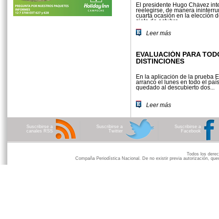
El presidente Hugo Chávez int
reelegirse, de ma­nera ininterr
cuarta ocasión en la elección 
siete de octubre...
Leer más
EVALUACIÓN PARA TOD
DISTINCIONES
En la aplicación de la prueba 
arrancó el lunes en todo el paí
quedado al descubierto dos...
Leer más
Suscribirse a
Suscribirse a
Suscribirse a
canales RSS
Twitter
Facebook
Todos los der
Compaña Periodística Nacional. De no existir previa autorización, qued