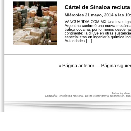
Cártel de Sinaloa recluta
Miércoles 21 mayo, 2014 a las 10
VANGUARDIA.COM.MX Una investigació
Argentina confirmó una nueva mecánica 
trafica cocaína, por lo menos desde hac
continente: la diluye en otras sustanci
especialistas en ingeniería química in
Autoridades […]
« Página anterior
—
Página siguie
Todos los der
Compaña Periodística Nacional. De no existir previa autorización, qued