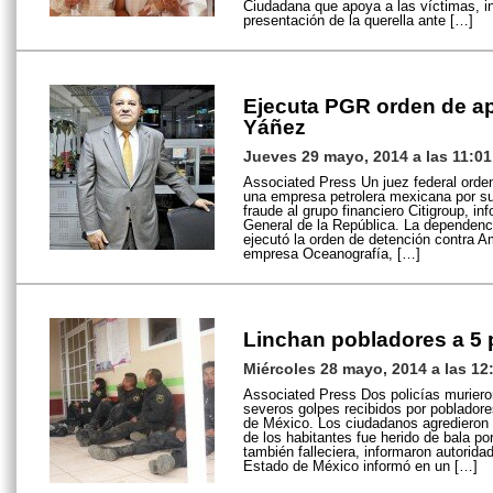
Ciudadana que apoya a las víctimas, i
presentación de la querella ante […]
Ejecuta PGR orden de ap
Yáñez
Jueves 29 mayo, 2014 a las 11:0
Associated Press Un juez federal orde
una empresa petrolera mexicana por su
fraude al grupo financiero Citigroup, in
General de la República. La dependen
ejecutó la orden de detención contra A
empresa Oceanografía, […]
Linchan pobladores a 5 
Miércoles 28 mayo, 2014 a las 12
Associated Press Dos policías muriero
severos golpes recibidos por poblador
de México. Los ciudadanos agredieron
de los habitantes fue herido de bala p
también falleciera, informaron autorida
Estado de México informó en un […]