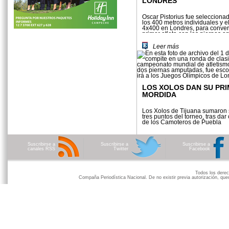
LONDRES
Oscar Pistorius fue seleccionad
los 400 metros individuales y e
4x400 en Londres, para convert
primer atleta con las piernas 
compite en JO
Leer más
LOS XOLOS DAN SU PR
MORDIDA
Los Xolos de Tijuana sumaron 
tres puntos del torneo, tras dar
de los Camoteros de Puebla
Leer más
Suscribirse a
Suscribirse a
Suscribirse a
canales RSS
Twitter
Facebook
Todos los der
Compaña Periodística Nacional. De no existir previa autorización, qued