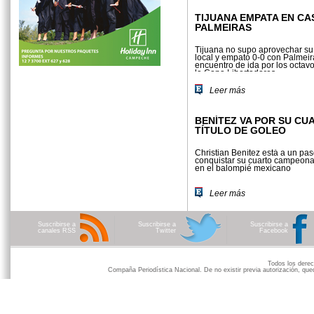
TIJUANA EMPATA EN CA
PALMEIRAS
Tijuana no supo aprovechar su
local y empató 0-0 con Palmeir
encuentro de ida por los octavo
la Copa Libertadores
Leer más
BENÍTEZ VA POR SU CU
TÍTULO DE GOLEO
Christian Benítez está a un pa
conquistar su cuarto campeona
en el balompié mexicano
Leer más
Suscribirse a
Suscribirse a
Suscribirse a
canales RSS
Twitter
Facebook
Todos los der
Compaña Periodística Nacional. De no existir previa autorización, qued