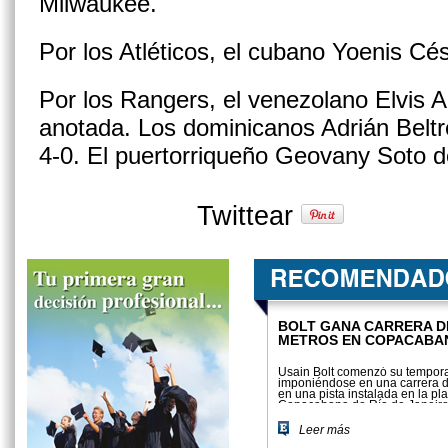
Milwaukee.
Por los Atléticos, el cubano Yoenis Cé
Por los Rangers, el venezolano Elvis 
anotada. Los dominicanos Adrián Beltr
4-0. El puertorriqueño Geovany Soto d
Twittear
BOLT GANA CARRERA D
METROS EN COPACABA
Usain Bolt comenzó su tempor
imponiéndose en una carrera 
en una pista instalada en la pl
Copacabana de Río de Janeir
Leer más