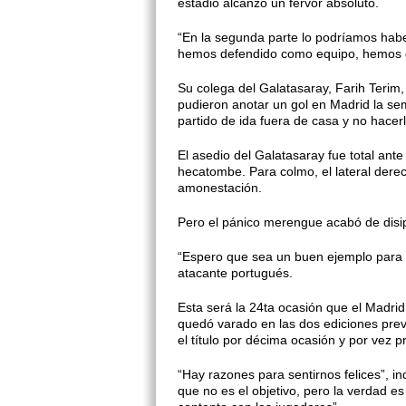
estadio alcanzó un fervor absoluto.
“En la segunda parte lo podríamos habe
hemos defendido como equipo, hemos de
Su colega del Galatasaray, Farih Terim, 
pudieron anotar un gol en Madrid la sem
partido de ida fuera de casa y no hacerl
El asedio del Galatasaray fue total ant
hecatombe. Para colmo, el lateral dere
amonestación.
Pero el pánico merengue acabó de disip
“Espero que sea un buen ejemplo para e
atacante portugués.
Esta será la 24ta ocasión que el Madri
quedó varado en las dos ediciones pre
el título por décima ocasión y por vez 
“Hay razones para sentirnos felices”, i
que no es el objetivo, pero la verdad e