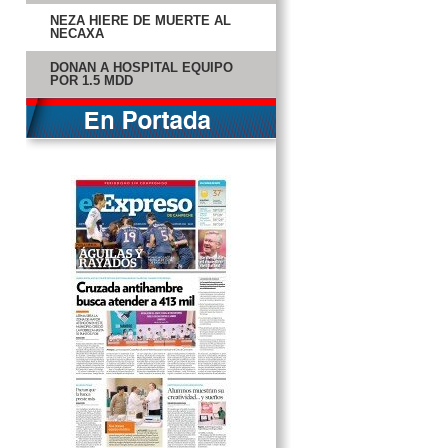
NEZA HIERE DE MUERTE AL
NECAXA
DONAN A HOSPITAL EQUIPO
POR 1.5 MDD
MIGUEL BOSÉ ES LA PERSONA
DEL AÑO 2013
ROD STEWART SUPERA
BLOQUEO CREATIVO CON AMOR
HAWN Y HUDSON HABLAN DE SU
RELACIÓN MADRE-HIJA
CANTANTE ARRESTADO POR
TRATAR DE CONTRATAR
ASESINO
BAILARINA DICE QUE ADVIRTIÓ
SOBRE SALUD DE JACKSON
MILES DE ESTUDIANTES
PROTESTAN EN CHILE
ISRAEL INTERROGA A ALTO
CLÉRIGO MUSULMÁN
BIEBER ES BUSCADO POR