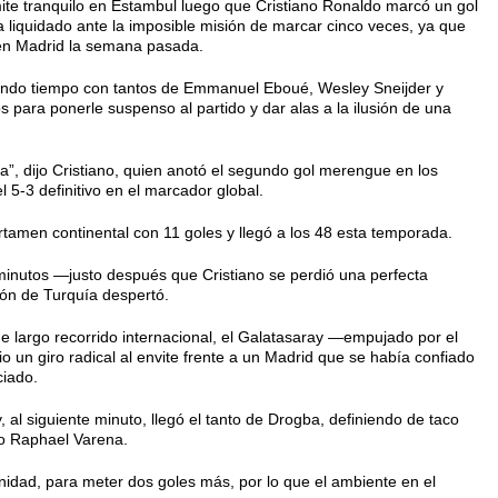
mite tranquilo en Estambul luego que Cristiano Ronaldo marcó un gol
 liquidado ante la imposible misión de marcar cinco veces, ya que
 en Madrid la semana pasada.
gundo tiempo con tantos de Emmanuel Eboué, Wesley Sneijder y
 para ponerle suspenso al partido y dar alas a la ilusión de una
”, dijo Cristiano, quien anotó el segundo gol merengue en los
 5-3 definitivo en el marcador global.
tamen continental con 11 goles y llegó a los 48 esta temporada.
 minutos —justo después que Cristiano se perdió una perfecta
n de Turquía despertó.
e largo recorrido internacional, el Galatasaray —empujado por el
dio un giro radical al envite frente a un Madrid que se había confiado
ciado.
, al siguiente minuto, llegó el tanto de Drogba, definiendo de taco
ro Raphael Varena.
nidad, para meter dos goles más, por lo que el ambiente en el