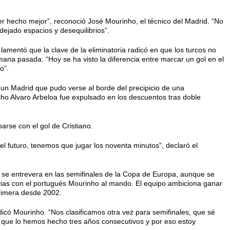
r hecho mejor”, reconoció José Mourinho, el técnico del Madrid. “No
jado espacios y desequilibrios”.
lamentó que la clave de la eliminatoria radicó en que los turcos no
ana pasada: “Hoy se ha visto la diferencia entre marcar un gol en el
o”.
e un Madrid que pudo verse al borde del precipicio de una
cho Alvaro Arbeloa fue expulsado en los descuentos tras doble
arse con el gol de Cristiano.
l futuro, tenemos que jugar los noventa minutos”, declaró el
d se entrevera en las semifinales de la Copa de Europa, aunque se
vias con el portugués Mourinho al mando. El equipo ambiciona ganar
primera desde 2002.
ndicó Mourinho. “Nos clasificamos otra vez para semifinales, que sé
s que lo hemos hecho tres años consecutivos y por eso estoy