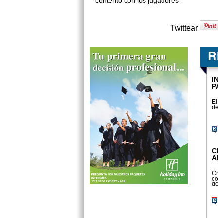
contento con los jugadores”.
Twittear
I
P
El
de
C
A
Cr
co
de