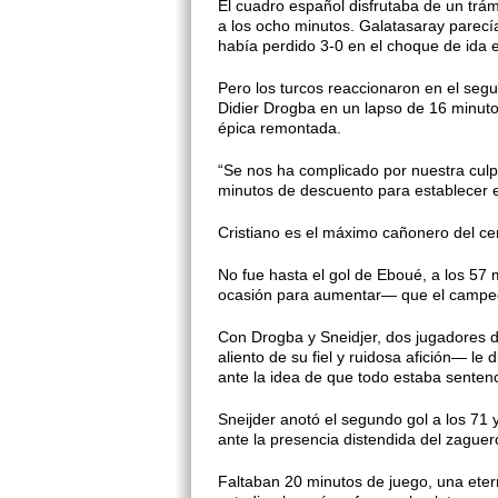
El cuadro español disfrutaba de un trá
a los ocho minutos. Galatasaray parecía
había perdido 3-0 en el choque de ida
Pero los turcos reaccionaron en el se
Didier Drogba en un lapso de 16 minutos
épica remontada.
“Se nos ha complicado por nuestra culpa
minutos de descuento para establecer el
Cristiano es el máximo cañonero del cer
No fue hasta el gol de Eboué, a los 57
ocasión para aumentar— que el campeó
Con Drogba y Sneidjer, dos jugadores d
aliento de su fiel y ruidosa afición— le 
ante la idea de que todo estaba senten
Sneijder anotó el segundo gol a los 71 y
ante la presencia distendida del zague
Faltaban 20 minutos de juego, una eter