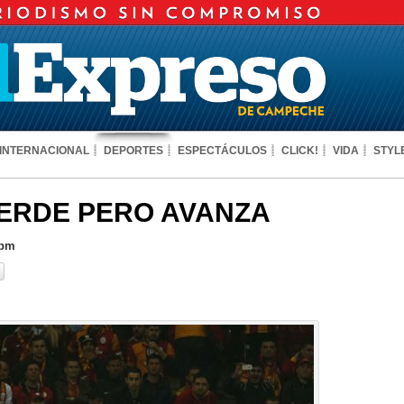
INTERNACIONAL
DEPORTES
ESPECTÁCULOS
CLICK!
VIDA
STYL
IERDE PERO AVANZA
 pm