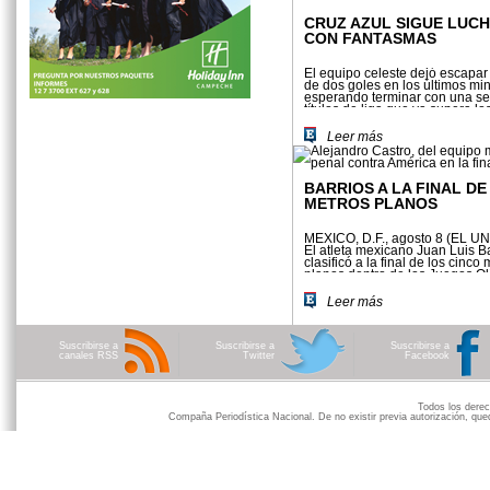
CRUZ AZUL SIGUE LUC
CON FANTASMAS
El equipo celeste dejó escapar
de dos goles en los últimos mi
esperando terminar con una se
títulos de liga que ya supera l
Leer más
BARRIOS A LA FINAL DE 
METROS PLANOS
MÉXICO, D.F., agosto 8 (EL U
El atleta mexicano Juan Luis B
clasificó a la final de los cinco 
planos dentro de los Juegos O
Londres 2012, al terminar nove
Leer más
Suscribirse a
Suscribirse a
Suscribirse a
canales RSS
Twitter
Facebook
Todos los der
Compaña Periodística Nacional. De no existir previa autorización, qued