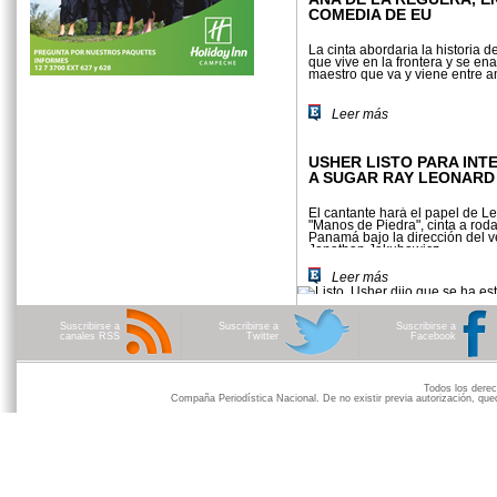
COMEDIA DE EU
La cinta abordaría la historia d
que vive en la frontera y se e
maestro que va y viene entre 
Leer más
USHER LISTO PARA INT
A SUGAR RAY LEONARD
El cantante hará el papel de L
"Manos de Piedra", cinta a rod
Panamá bajo la dirección del 
Jonathan Jakubowicz
Leer más
Suscribirse a
Suscribirse a
Suscribirse a
canales RSS
Twitter
Facebook
Todos los der
Compaña Periodística Nacional. De no existir previa autorización, qued