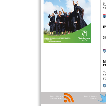
El
fi
el
es
ci
E
Di
M
P
Tr
do
en
es
Ca
Suscribirse a
Suscribirse a
canales RSS
Twitter