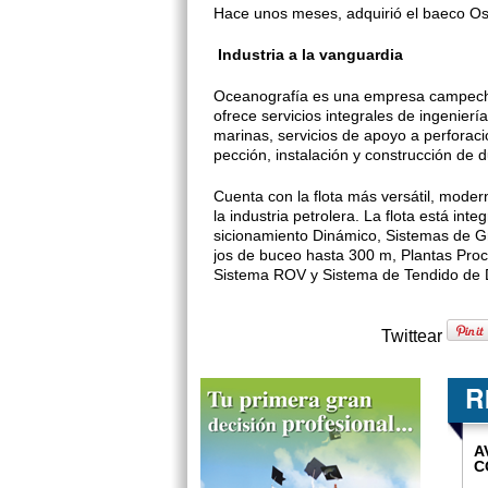
Hace unos meses, adquirió el bae­co Os
Industria a la vanguardia
Oceanografía es una empresa cam­pecha
ofrece servicios integrales de in­genierí
marinas, servicios de apoyo a perforació
pección, instalación y construcción de 
Cuenta con la flota más versátil, mode
la industria petrolera. La flota está i
sicionamiento Dinámico, Sistemas de G
jos de buceo hasta 300 m, Plantas Pro
Sistema ROV y Sistema de Tendido de 
Twittear
A
C