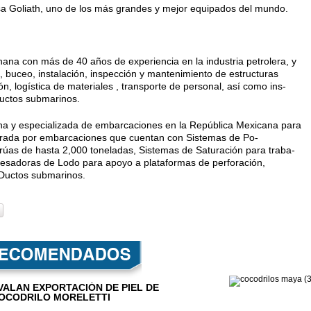
a Goliath, uno de los más gran­des y mejor equipados del mundo.
na con más de 40 años de experiencia en la industria petrolera, y
a, buceo, instalación, inspec­ción y mantenimiento de estruc­turas
n, logística de materiales , transporte de personal, así como ins­
ductos submarinos.
rna y especializada de embar­caciones en la República Mexicana para
ntegrada por embarcaciones que cuentan con Sistemas de Po­
rúas de hasta 2,000 toneladas, Sistemas de Saturación para traba­
cesadoras de Lodo para apoyo a plataformas de perforación,
Duc­tos submarinos.
VALAN EXPORTACIÓN DE PIEL DE
OCODRILO MORELETTI