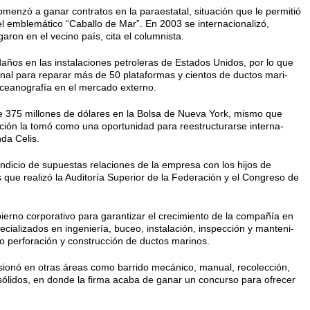
menzó a ganar contratos en la paraestatal, situación que le permitió
el emblemático “Caballo de Mar”. En 2003 se internacionalizó,
aron en el vecino país, cita el columnista.
ños en las instalaciones pe­troleras de Estados Unidos, por lo que
al para reparar más de 50 plataformas y cientos de ductos mari­
Oceanografía en el mercado externo.
de 375 millones de dólares en la Bolsa de Nueva York, mismo que
ción la tomó como una oportu­nidad para reestructurarse interna­
nda Celis.
n indicio de supuestas relaciones de la empresa con los hijos de
ue realizó la Auditoría Superior de la Fe­deración y el Congreso de
bierno corporativo para garanti­zar el crecimiento de la compañía en
ecializados en ingeniería, buceo, instalación, inspección y manteni­
o perforación y construcción de ductos marinos.
sionó en otras áreas como ba­rrido mecánico, manual, recolección,
s sólidos, en donde la firma acaba de ganar un concurso para ofrecer