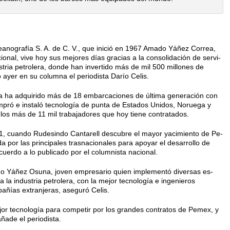
ografía S. A. de C. V., que ini­ció en 1967 Amado Yáñez Correa,
acional, vive hoy sus mejores días gracias a la consolidación de servi­
stria petrolera, donde han in­vertido más de mil 500 millones de
ó ayer en su columna el periodis­ta Darío Celis.
ma ha adquirido más de 18 em­barcaciones de última generación con
mpró e instaló tecnología de punta de Estados Unidos, Noruega y
los más de 11 mil trabajadores que hoy tiene contratados.
, cuando Rudesindo Cantarell descubre el mayor yacimiento de Pe­
da por las principales trasna­cionales para apoyar el desarrollo de
cuerdo a lo publicado por el co­lumnista nacional.
o Yáñez Osuna, joven empre­sario quien implementó diversas es­
a la industria petrolera, con la me­jor tecnología e ingenieros
añías extranjeras, aseguró Celis.
jor tecnología para competir por los grandes contratos de Pemex, y
añade el periodista.