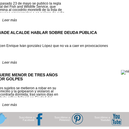
 pasado 23 de mayo se publicó la regla
nal del Fish and Wildli­fe Service, que
imina al cocodri­lo moreletti de la lista de
pecies amenazadas o en peligro de extin­
ón.
Leer más
VADE ALCALDE HABLAR SOBRE DEUDA PÚBLICA
cen Enrique Iván gonzález López que no va a caer en provocaciones
Leer más
UERE MENOR DE TRES AÑOS
OR GOLPES
es sujetos se metieron a robar en su
micilio y la golpearon y violaron al
contrarla dormida; tras varios días en
tado crítico falleció en Ciudad del
rmen. Ya hay detenidos
Leer más
Suscribirse a
Suscribirse a
Suscribirse a
Facebook
Pinterest
Youtube