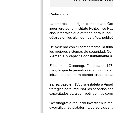
Redacción
La empresa de origen campechano Ocean
in­geniero por el Instituto Politécnico N
cios integrales que ofrecen para la indu
dólares en los últimos tres años, pu­blic
De acuerdo con el comentarista, la fir
los mejores sistemas de seguri­dad. Co
Alemania, y capacita constantemen­te a 
El boom de Oceanografía se da en 1971
mex, lo que le permitió ser subcon­trata
infraestructura para extraer crudo, de a
Yánez pasó en 1995 la estafeta a Amad
trategias para impulsar los servicios par
capacita­dos para competir con las comp
Oceanografía requería invertir en la me
diversificar su plataforma de servi­cios, 