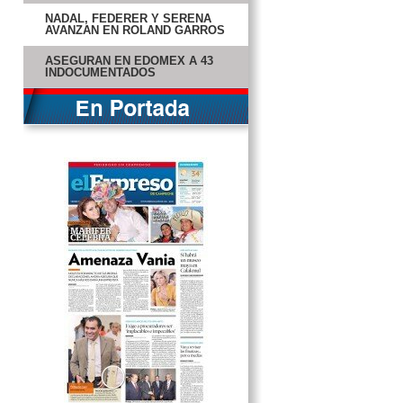
NADAL, FEDERER Y SERENA
AVANZAN EN ROLAND GARROS
ASEGURAN EN EDOMEX A 43
INDOCUMENTADOS
OFICIAL: FALCAO ES JUGADOR
DEL MÓNACO
BARSA MIRA A NEYMAR; EL
MADRID A SU PRESIDENTE
PIDEN A RUSIA NO AYUDAR A
SIRIA
CERCA DE 20 MILLONES DE
DESEMPLEADOS: UE
MCCONAUGHEY CASI PIERDE LA
VISTA
RUSIA VENDERÁ 10 MIG A SIRIA
PROTESTAS INVADEN CALLES
DE ALEMANIA
IVONNE SOTO PRESENTA