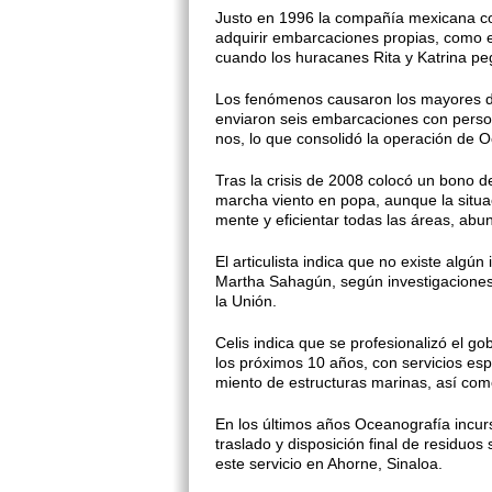
Justo en 1996 la compañía mexica­na co
adquirir embarcaciones propias, co­mo 
cuando los huracanes Rita y Katrina peg
Los fenómenos causaron los ma­yores da
enviaron seis embarcaciones con person
nos, lo que consolidó la operación de 
Tras la crisis de 2008 colocó un bono 
marcha viento en popa, aunque la situa
mente y eficientar todas las áreas, abu
El articulista indica que no existe algú
Martha Sahagún, según investigaciones q
la Unión.
Celis indica que se profesionalizó el go
los próximos 10 años, con servicios esp
miento de estructuras marinas, así com
En los últimos años Oceanografía incur
traslado y disposición final de resi­duo
es­te servicio en Ahorne, Sinaloa.